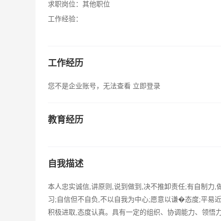
求职岗位：
其他职位
工作经验：
工作经历
您不是企业账号，无法查看
立即登录
教育经历
自我描述
本人忠实诚信,讲原则,说到做到,决不推卸责任;有自制力
习;自信但不自负,不以自我为中心;愿意以谦�态度;平易
积极进取,态度认真。具有一定的组织、协调能力、领悟力