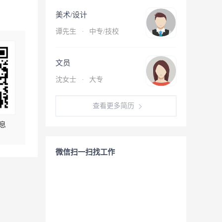
美术/设计
谭先生
·
中专/技校
文员
沈女士
·
大专
查看更多简历
息
微信扫一扫找工作