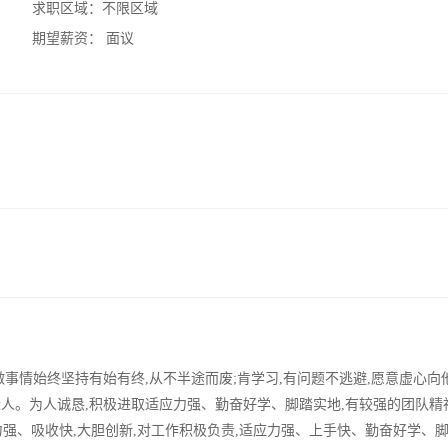
求职区域：
不限区域
期望薪资：
面议
,做事情始终坚持有始有终,从不半途而废;肯学习,有问题不逃避,愿意虚心向
近人。为人诚恳,积极进取适应力强、勤奋好学、脚踏实地,有较强的团队精
强、吸收快,大胆创新,对工作积极负责,适应力强、上手快、勤奋好学、