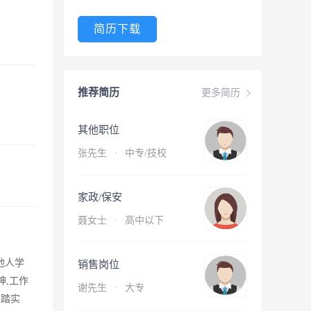
简历下载
推荐简历
更多简历
其他职位
张先生
·
中专/技校
家政/保安
聂女士
·
高中以下
他人学
销售岗位
神,工作
谢先生
·
大专
脚踏实