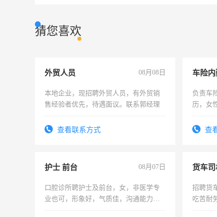
猜您喜欢
外贸人员
08月08日
车险内
本地企业，现招聘外贸人员，有外贸销
负责车
售经验者优先，待遇面议。联系郭经理
历，女性
操作，
试用期1
查看联系方式
查
护士 前台
08月07日
货车司
口腔诊所聘护士及前台，女，非医学专
招聘货
业也可，形象好，气质佳，沟通能力
吃苦耐劳
强。面试，周日休息。