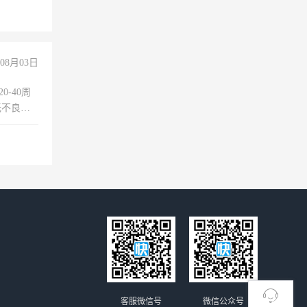
08月03日
0-40周
无不良嗜
准八人间住
倒，每月
0小时
客服微信号
微信公众号