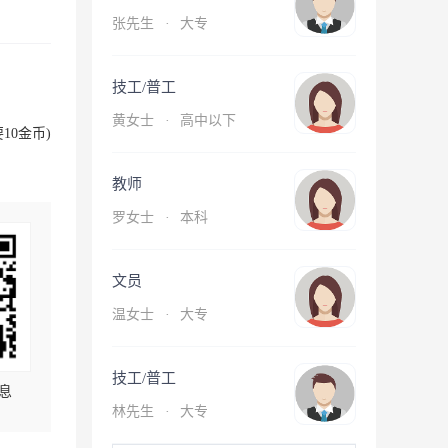
张先生
·
大专
技工/普工
黄女士
·
高中以下
10金币)
教师
罗女士
·
本科
文员
温女士
·
大专
技工/普工
息
林先生
·
大专