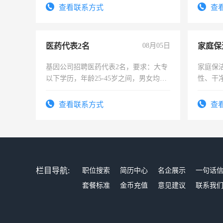
查看联系方式
查
医药代表2名
08月05日
家庭保
基因公司招聘医药代表2名，要求：大专
家庭保
以下学历，年龄25-45岁之间，男女均
性、干净
可，需要具有营销经验，从事过医药代
时间灵
表或者有医学资质的优先，底薪+绩效，
太太等
查看联系方式
查
交五险。
栏目导航:
职位搜索
简历中心
名企展示
一句话
套餐标准
金币充值
意见建议
联系我