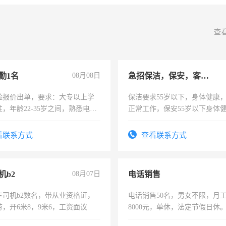
查
勤1名
08月08日
急招保洁，保安，客服，工程
险报价出单，要求：大专以上学
保洁要求55岁以下，身体健康
，年龄22-35岁之间，熟悉电脑
正常工作，保安55岁以下身体
工作态度认真，具有团队精神，
责任心形象端庄，遵纪守法，
-3个月，转正后交纳五险，
录，客服要求45岁以下高中以
看联系方式
查看联系方式
懂电脑工作认真，性格开朗有
能力，工程，懂水电维修。
机b2
08月07日
电话销售
车司机b2数名，带从业资格证，
电话销售50名，男女不限，月工资
，开6米8，9米6，工资面议
8000元，单休，法定节假日休