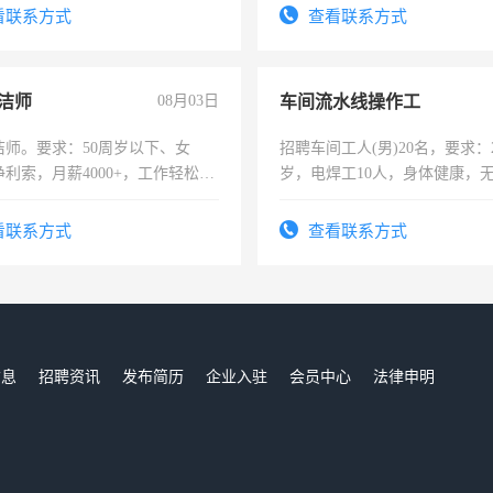
看联系方式
查看联系方式
洁师
08月03日
车间流水线操作工
洁师。要求：50周岁以下、女
招聘车间工人(男)20名，要求：2
利索，月薪4000+，工作轻松，
岁，电焊工10人，身体健康，
活，不需坐班，适合宝妈、全职
好。薪资：4500-7000元，标
。
宿，免费发放劳保用品，两班
看联系方式
查看联系方式
25号准时发放工资，工作时间1
信息
招聘资讯
发布简历
企业入驻
会员中心
法律申明
们