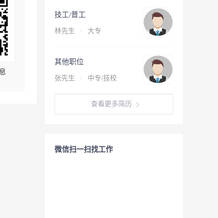
技工/普工
林先生
·
大专
其他职位
息
张先生
·
中专/技校
查看更多简历
微信扫一扫找工作